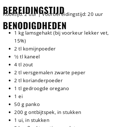
BEREIDINGSTIJD
Kooktijd: 2 uur | Voorbereidingstijd: 20 uur
BENODIGDHEDEN
1 kg lamsgehakt (bij voorkeur lekker vet,
15%)
2 tl komijnpoeder
1⁄2 tl kaneel
4 tl zout
2 tl versgemalen zwarte peper
2 tl korianderpoeder
1 tl gedroogde oregano
1 ei
50 g panko
200 g ontbijtspek, in stukken
1 ui, in stukken