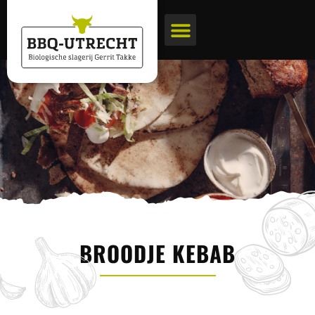
BBQ pakketten
Biologische slagerij
BROODJE KEBAB