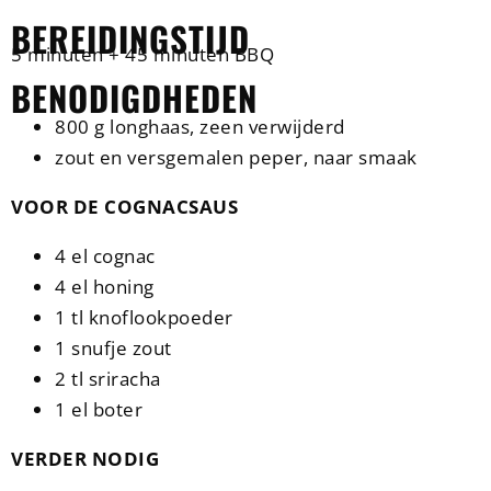
BEREIDINGSTIJD
5 minuten + 45 minuten BBQ
BENODIGDHEDEN
800 g longhaas, zeen verwijderd
zout en versgemalen peper, naar smaak
VOOR DE COGNACSAUS
4 el cognac
4 el honing
1 tl knoflookpoeder
1 snufje zout
2 tl sriracha
1 el boter
VERDER NODIG