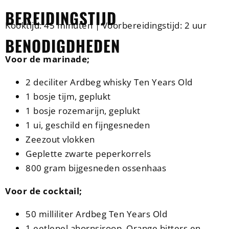
BEREIDINGSTIJD
Kooktijd: 45 minuten | Voorbereidingstijd: 2 uur
BENODIGDHEDEN
Voor de marinade;
2 deciliter Ardbeg whisky Ten Years Old
1 bosje tijm, geplukt
1 bosje rozemarijn, geplukt
1 ui, geschild en fijngesneden
Zeezout vlokken
Geplette zwarte peperkorrels
800 gram bijgesneden ossenhaas
Voor de cocktail;
50 milliliter Ardbeg Ten Years Old
1 eetlepel ahornsiroop, Orange bitters en