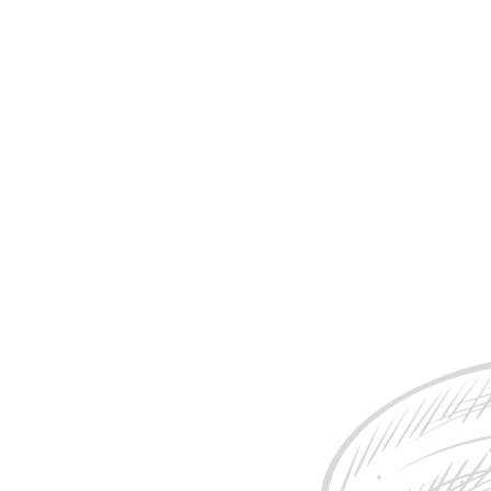
 MET
PEK
BARBECUE SPARE RIBS