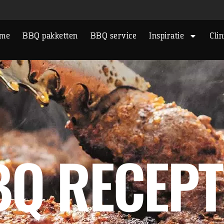
me
BBQ pakketten
BBQ service
Inspiratie
Clin
BQ RECEPT