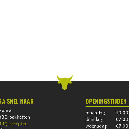
GER BETTER BELLY
GA SNEL NAAR
OPENINGSTIJDEN
Home
maandag
10:00
BBQ pakketten
dinsdag
07:00
BBQ recepten
woensdag
07:00