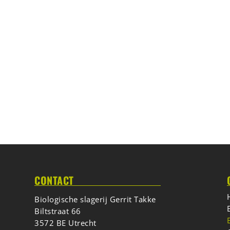
BIG
CONTACT
Biologische slagerij Gerrit Takke
Biltstraat 66
3572 BE Utrecht