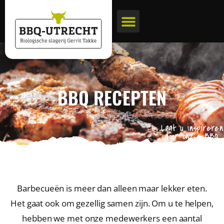
BBQ pakketten
Biologische slagerij
BBQ RECEPTEN
Laat u inspireren
door onze BBQ
recepten
Barbecueën is meer dan alleen maar lekker eten.
Het gaat ook om gezellig samen zijn. Om u te helpen,
hebben we met onze medewerkers een aantal