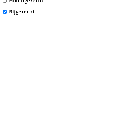
Hoofdgerecht
Bijgerecht
VIKING VLAMMETJES VAN DE
BARBECUE